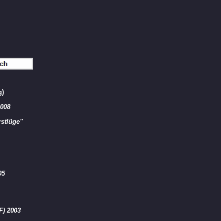
g)
008
stlüge"
05
F) 2003