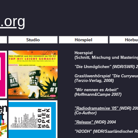
.org
Hoerspiel
(Schnitt, Mischung und Masterin
"Die Unmöglichen" (WDR/SWR) 2
Graslöwenhörspiel "Die Currywur
(Terzio-Verlag, 2008)
"Wir nennen es Arbeit"
(Hoffmann&Campe 2007)
"Radiodramatmixe '05"
(WDR) 20
(Co-Author)
"Release"
(WDR) 2004
"H2ODH" (WDR/Saarländischer R